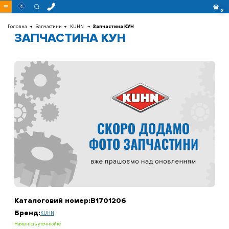
Перейти
0
до
контенту
Головна
Запчастини
KUHN
Запчастина КУН
ЗАПЧАСТИНА КУН
Каталоговий номер:
B1701206
Бренд:
KUHN
Наявність уточнюйте