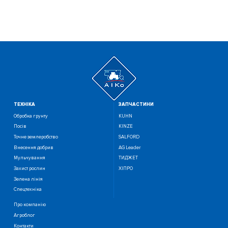
ТЕХНIКА
ЗАПЧАСТИНИ
Обробка грунту
KUHN
Посiв
KINZE
Точне землеробство
SALFORD
Внесення добрив
AG Leader
Мульчування
ТИДЖЕТ
Захист рослин
ХІПРО
Зелена лінія
Спецтехніка
Про компанію
Агроблог
Контакти