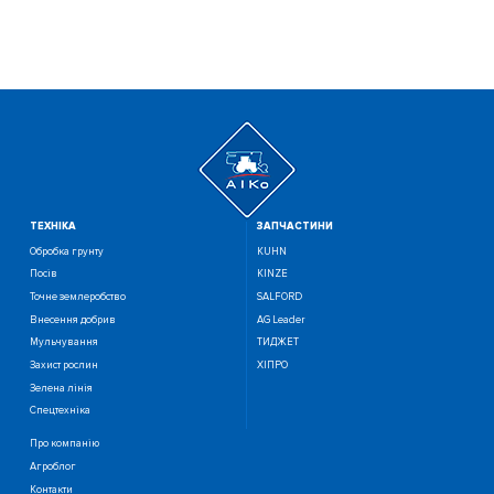
ТЕХНIКА
ЗАПЧАСТИНИ
Обробка грунту
KUHN
Посiв
KINZE
Точне землеробство
SALFORD
Внесення добрив
AG Leader
Мульчування
ТИДЖЕТ
Захист рослин
ХІПРО
Зелена лінія
Спецтехніка
Про компанію
Агроблог
Контакти