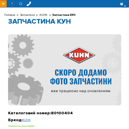
Перейти
0
до
контенту
Головна
Запчастини
KUHN
Запчастина КУН
ЗАПЧАСТИНА КУН
Каталоговий номер:
80100404
Бренд:
KUHN
Наявність уточнюйте