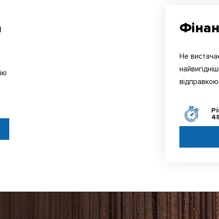
а
Фінан
Не вистачає
найвигідніш
ію
відправкою 
ь
Р
4