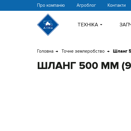
Про компанію
Агроблог
Контакти
ТЕХНIКА
ЗАП
Перейти
Головна
Точне землеробство
Шланг 5
до
контенту
ШЛАНГ 500 ММ (9