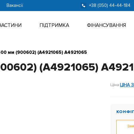
Вакансії
+38 (050) 44-44-184
ЧАСТИНИ
ПІДТРИМКА
ФІНАНСУВАННЯ
00 мм (900602) (A4921065) A4921065
00602) (A4921065) A492
Ціна:
ЦІНА 
КОНФІ
Зам