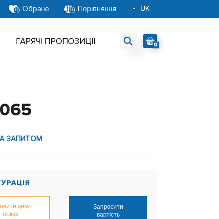
UK
Обране
Порівняння
0
0
RU
EN
ГАРЯЧІ ПРОПОЗИЦІЇ
0
1065
ЗА ЗАПИТОМ
ГУРАЦІЯ
овити демо
Запросити
показ
вартість