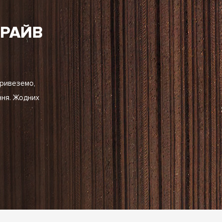
ДРАЙВ
Привеземо,
ння. Жодних