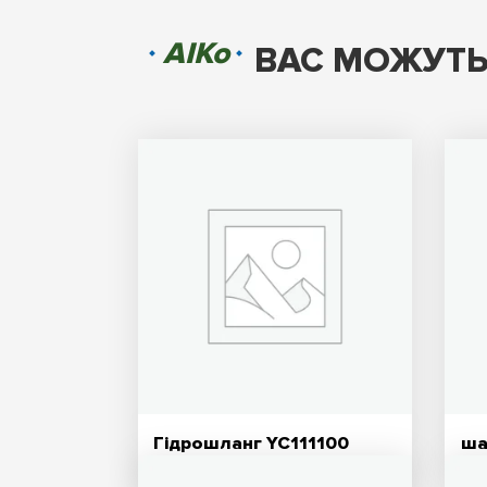
AIKo
ВАС МОЖУТЬ
Гідрошланг YC111100
ша
Гідрошланг