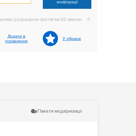
конфігурації
шлемо розрахунок протягом 60 хвилин
?
Додати в
У обране
порівняння
и
Пакети модернізації