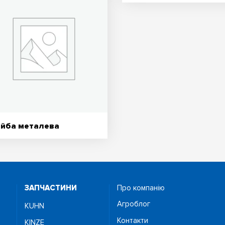
йба металева
ЗАПЧАСТИНИ
Про компанію
Агроблог
KUHN
Контакти
KINZE