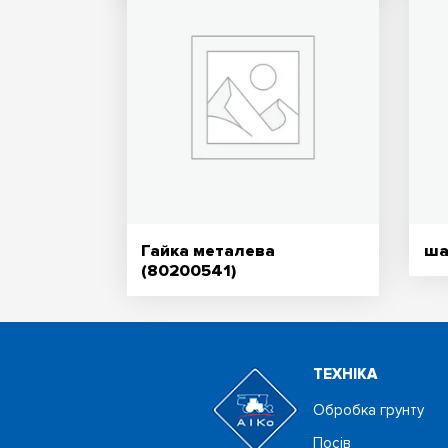
Гайка металева
ша
(80200541)
ТЕХНIКА
Обробка грунту
Посiв