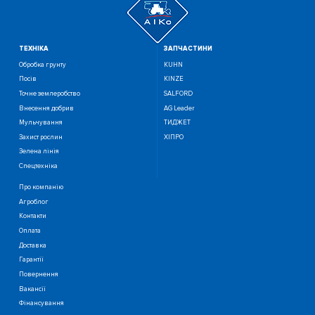
ТЕХНIКА
ЗАПЧАСТИНИ
Обробка грунту
KUHN
Посiв
KINZE
Точне землеробство
SALFORD
Внесення добрив
AG Leader
Мульчування
ТИДЖЕТ
Захист рослин
ХІПРО
Зелена лінія
Спецтехніка
Про компанію
Агроблог
Контакти
Оплата
Доставка
Гарантії
Повернення
Вакансії
Фінансування