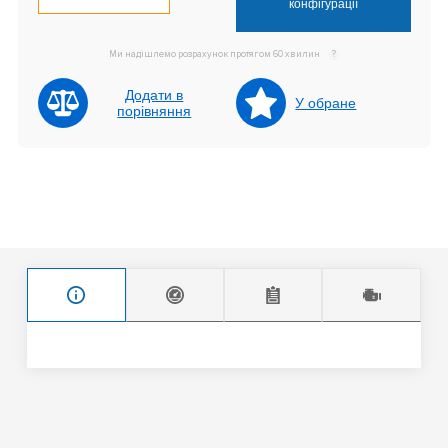
конфігурації
Ми надішлемо розрахунок протягом 60 хвилин
?
Додати в
У обране
порівняння