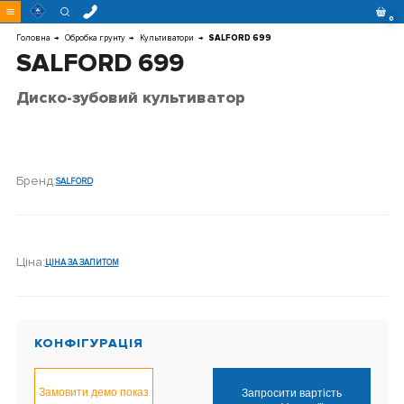
Перейти
0
до
контенту
Головна
Обробка грунту
Культиватори
SALFORD 699
SALFORD 699
Диско-зубовий культиватор
Бренд:
SALFORD
Ціна:
ЦІНА ЗА ЗАПИТОМ
КОНФІГУРАЦІЯ
Замовити демо показ
Запросити вартість