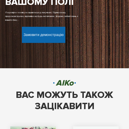
ВАШОМУ ПОЛІ
Перевірте техніку в справі перед покупкою. Привеземо,
продемонструємо, відповімо на будь-які питання. Жодних зобов'язань з
вашого боку.
Замовити демонстрацію
AIKo
ВАС МОЖУТЬ ТАКОЖ
ЗАЦІКАВИТИ