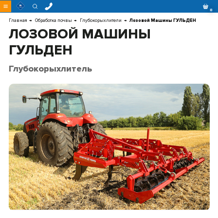
Перейти
0
к
контенту
Главная
Обработка почвы
Глубокорыхлители
Лозовой Машины ГУЛЬДЕН
ЛОЗОВОЙ МАШИНЫ
ГУЛЬДЕН
Глубокорыхлитель