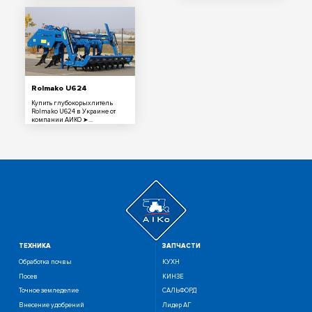
Rolmako U624
Купить глубокорыхлитель
Rolmako U624 в Украине от
компании АИКО ➤...
ТЕХНИКА
ЗАПЧАСТИ
Обработка почвы
КУХН
Посев
КИНЗЕ
Точное земледелие
САЛЬФОРД
Внесение удобрений
Лидер АГ