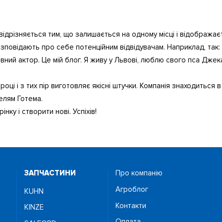
 відрізняється тим, що залишається на одному місці і відображаєт
озповідають про себе потенційним відвідувачам. Наприклад, так:
вний актор. Це мій блог. Я живу у Львові, люблю свого пса Джека 
оці і з тих пір виготовляє якісні штучки. Компанія знаходиться в 
елям Готема.
нку і створити нові. Успіхів!
ЗАПЧАСТИНИ
Про компанію
Агроблог
KUHN
Контакти
KINZE
Оплата