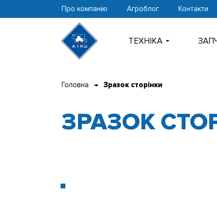
Про компанію
Агроблог
Контакти
ТЕХНIКА
ЗАП
Перейти
Головна
Зразок сторінки
до
контенту
ЗРАЗОК СТО