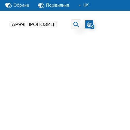
UK
Обране
Порівняння
0
0
RU
EN
ГАРЯЧІ ПРОПОЗИЦІЇ
0