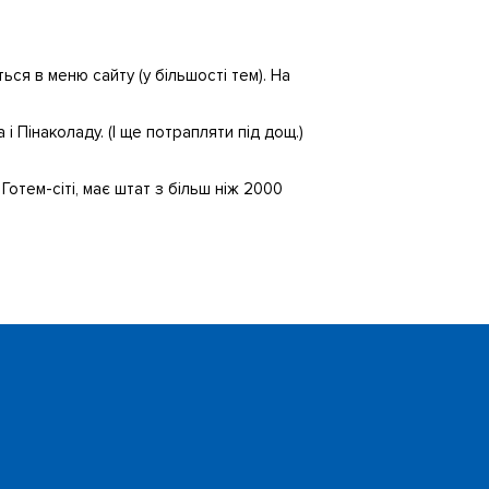
ься в меню сайту (у більшості тем). На
і Пінаколаду. (І ще потрапляти під дощ.)
Готем-сіті, має штат з більш ніж 2000