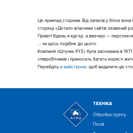
Це приклад сторінки. Від записів у блозі вона
сторінці «Деталі» власники сайтів зазвичай р
Привіт! Вдень я кур’єр, а ввечері — перспекти
… чи щось подібне до цього:
Компанія «Штучки XYZ» була заснована в 1971 р
співробітників і приносить багато користі жит
Перейдіть
в майстерню
, щоб видалити цю сторі
ТЕХНIКА
Обробка грунту
Посiв