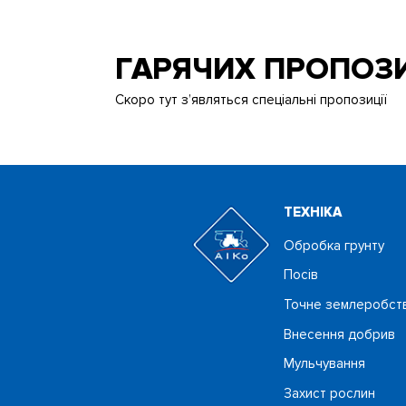
ГАРЯЧИХ ПРОПОЗ
Скоро тут з’являться спеціальні пропозиції
ТЕХНIКА
Обробка грунту
Посiв
Точне землеробст
Внесення добрив
Мульчування
Захист рослин