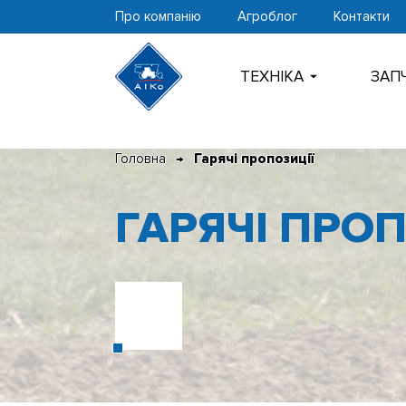
Про компанію
Агроблог
Контакти
ТЕХНIКА
ЗАП
Перейти
Головна
Гарячі пропозиції
до
контенту
ГАРЯЧІ ПРОП