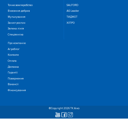
Точне землеробство
SALFORD
Внесення добрив
AG Leader
Мульчування
ТИДЖЕТ
Захист рослин
ХІПРО
Зелена лінія
Спецтехніка
Про компанію
Агроблог
Контакти
Оплата
Доставка
Гарантії
Повернення
Вакансії
Фінансування
©Copyright 2026 ТК Аіко