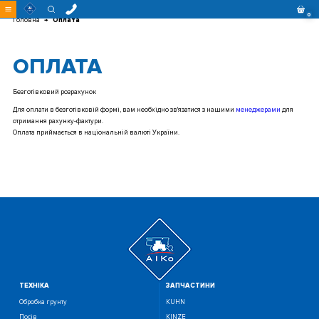
Перейти
до
контенту
0
Головна
Оплата
ОПЛАТА
Безготівковий розрахунок
Для оплати в безготівковій формі, вам необхідно зв'язатися з нашими
менеджерами
для
отримання рахунку-фактури.
Оплата приймається в національній валюті України.
ТЕХНIКА
ЗАПЧАСТИНИ
Обробка грунту
KUHN
Посiв
KINZE