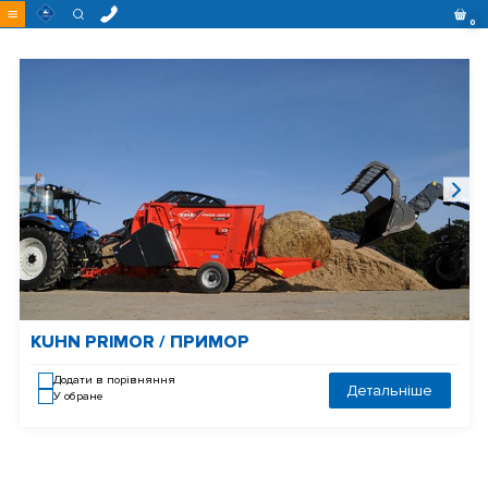
Перейти
0
до
контенту
KUHN PRIMOR / ПРИМОР
Додати в порівняння
Детальніше
У обране