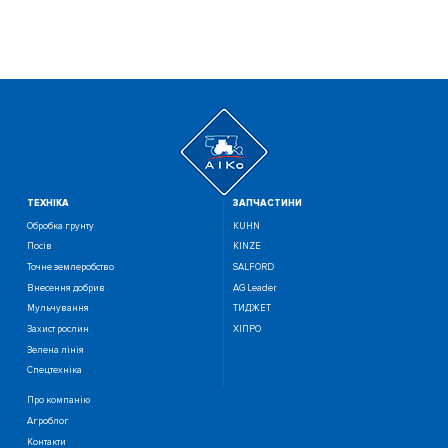
ТЕХНIКА
ЗАПЧАСТИНИ
Обробка грунту
KUHN
Посiв
KINZE
Точне землеробство
SALFORD
Внесення добрив
AG Leader
Мульчування
ТИДЖЕТ
Захист рослин
ХІПРО
Зелена лінія
Спецтехніка
Про компанію
Агроблог
Контакти