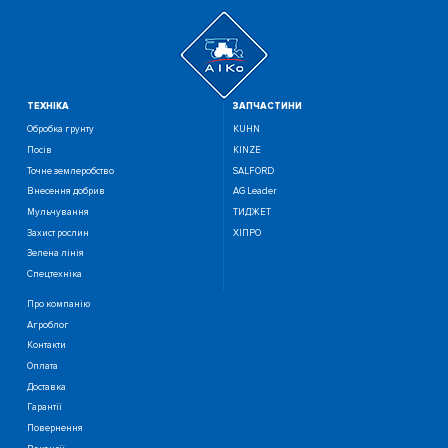
ТЕХНIКА
ЗАПЧАСТИНИ
Обробка грунту
KUHN
Посiв
KINZE
Точне землеробство
SALFORD
Внесення добрив
AG Leader
Мульчування
ТИДЖЕТ
Захист рослин
ХІПРО
Зелена лінія
Спецтехніка
Про компанію
Агроблог
Контакти
Оплата
Доставка
Гарантії
Повернення