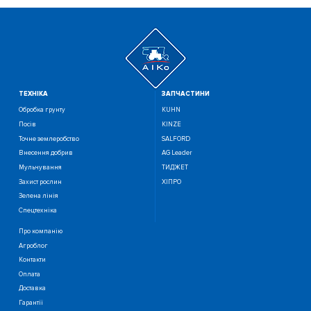
ТЕХНIКА
ЗАПЧАСТИНИ
Обробка грунту
KUHN
Посiв
KINZE
Точне землеробство
SALFORD
Внесення добрив
AG Leader
Мульчування
ТИДЖЕТ
Захист рослин
ХІПРО
Зелена лінія
Спецтехніка
Про компанію
Агроблог
Контакти
Оплата
Доставка
Гарантії