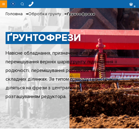
Перейти
0
до
контенту
Головна
Обробка грунту
Ґрунтофрези
ҐРУНТОФРЕЗИ
Навісне обладнання, призначене для розпушування і
перемішування верхніх шарів грунту, підвищення її
родючості, перемішування рослинних залишків на
складних ділянках. За типом приводу і конструкції
діляться на фрези з центральним і бічним
розташуванням редуктора.