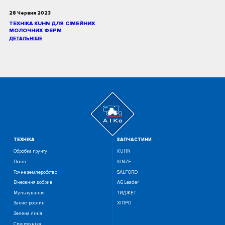
28 Червня 2023
ТЕХНІКА KUHN ДЛЯ СІМЕЙНИХ
МОЛОЧНИХ ФЕРМ
ДЕТАЛЬНІШЕ
ТЕХНIКА
ЗАПЧАСТИНИ
Обробка грунту
KUHN
Посiв
KINZE
Точне землеробство
SALFORD
Внесення добрив
AG Leader
Мульчування
ТИДЖЕТ
Захист рослин
ХІПРО
Зелена лінія
Спецтехніка