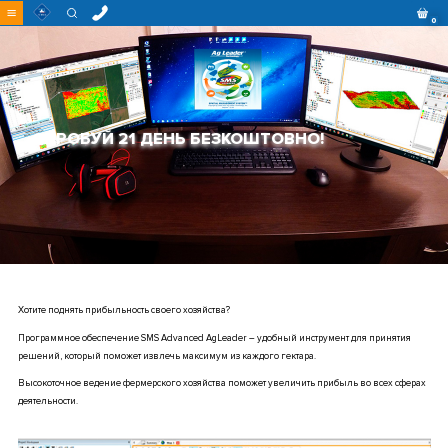
Перейти
0
до
контенту
СПРОБУЙ 21 ДЕНЬ БЕЗКОШТОВНО!
Хотите поднять прибыльность своего хозяйства?
Программное обеспечение SMS Advanced AgLeader – удобный инструмент для принятия
решений, который поможет извлечь максимум из каждого гектара.
Высокоточное ведение фермерского хозяйства поможет увеличить прибыль во всех сферах
деятельности.