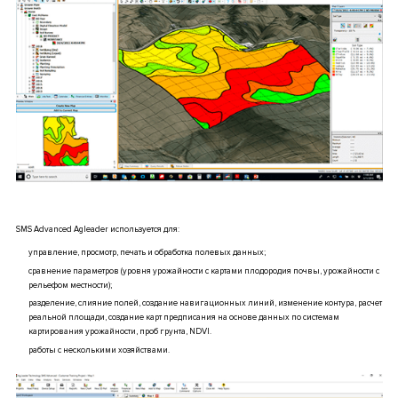
SMS Advanced Agleader используется для:
управление, просмотр, печать и обработка полевых данных;
сравнение параметров (уровня урожайности с картами плодородия почвы, урожайности с
рельефом местности);
разделение, слияние полей, создание навигационных линий, изменение контура, расчет
реальной площади, создание карт предписания на основе данных по системам
картирования урожайности, проб грунта, NDVI.
работы с несколькими хозяйствами.