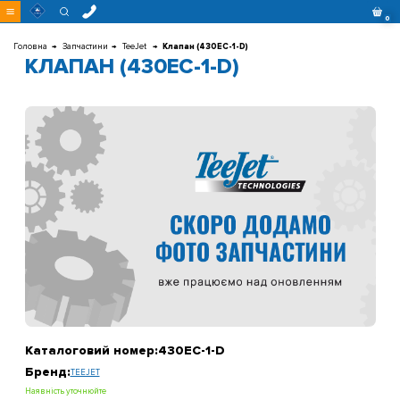
Перейти
0
до
контенту
Головна
Запчастини
TeeJet
Клапан (430ЕС-1-D)
КЛАПАН (430ЕС-1-D)
Каталоговий номер:
430ЕС-1-D
Бренд:
TEEJET
Наявність уточнюйте