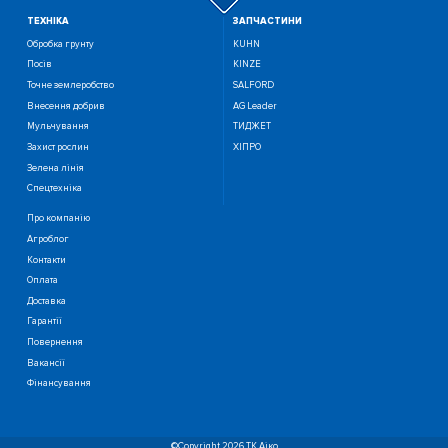
ТЕХНIКА
ЗАПЧАСТИНИ
Обробка грунту
KUHN
Посiв
KINZE
Точне землеробство
SALFORD
Внесення добрив
AG Leader
Мульчування
ТИДЖЕТ
Захист рослин
ХІПРО
Зелена лінія
Спецтехніка
Про компанію
Агроблог
Контакти
Оплата
Доставка
Гарантії
Повернення
Вакансії
Фінансування
©Copyright 2026 ТК Аіко