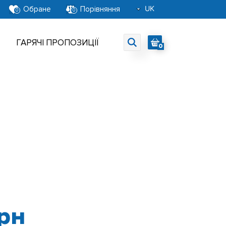
UK
Обране
Порівняння
0
0
RU
EN
ГАРЯЧІ ПРОПОЗИЦІЇ
0
рн