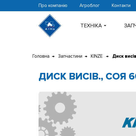
Про компанію
Агроблог
Контакти
ТЕХНIКА
ЗАП
Перейти
до
Головна
Запчастини
KINZE
Диск висів
контенту
ДИСК ВИСІВ., СОЯ 