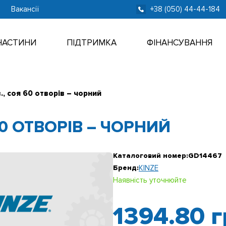
Вакансії
+38 (050) 44-44-184
ЧАСТИНИ
ПІДТРИМКА
ФІНАНСУВАННЯ
., соя 60 отворів – чорний
60 ОТВОРІВ – ЧОРНИЙ
Каталоговий номер:
GD14467
Бренд:
KINZE
Наявність уточнюйте
1394.80
г