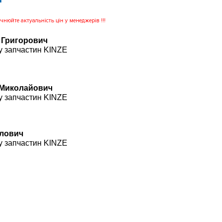
нюйте актуальність цін у менеджерів !!!
 Григорович
у запчастин KINZE
 Миколайович
у запчастин KINZE
влович
у запчастин KINZE