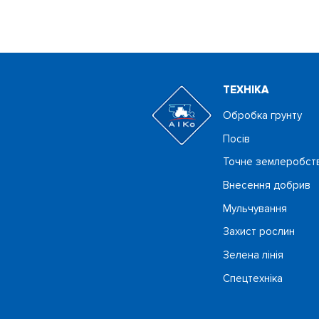
ТЕХНIКА
Обробка грунту
Посiв
Точне землеробст
Внесення добрив
Мульчування
Захист рослин
Зелена лінія
Спецтехніка