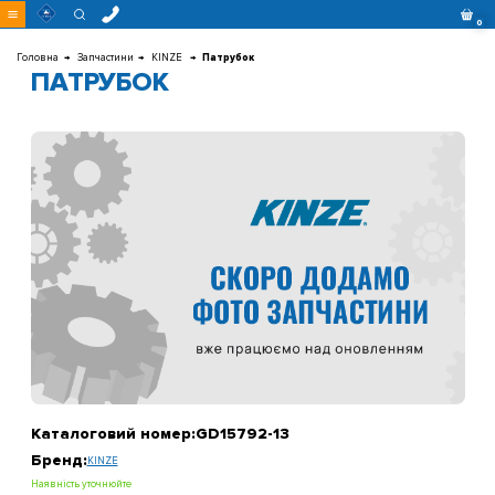
Перейти
0
до
контенту
Головна
Запчастини
KINZE
Патрубок
ПАТРУБОК
Каталоговий номер:
GD15792-13
Бренд:
KINZE
Наявність уточнюйте