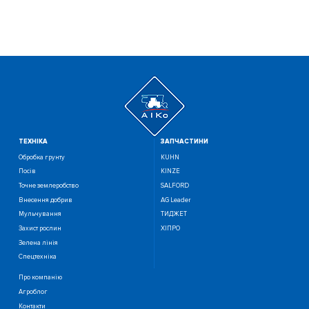
ТЕХНIКА
ЗАПЧАСТИНИ
Обробка грунту
KUHN
Посiв
KINZE
Точне землеробство
SALFORD
Внесення добрив
AG Leader
Мульчування
ТИДЖЕТ
Захист рослин
ХІПРО
Зелена лінія
Спецтехніка
Про компанію
Агроблог
Контакти