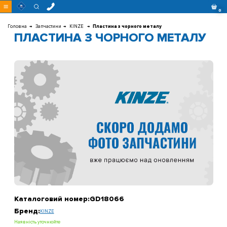
Перейти
0
до
контенту
Головна
Запчастини
KINZE
Пластина з чорного металу
ПЛАСТИНА З ЧОРНОГО МЕТАЛУ
Каталоговий номер:
GD18066
Бренд:
KINZE
Наявність уточнюйте