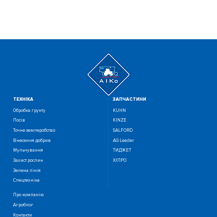
ТЕХНIКА
ЗАПЧАСТИНИ
Обробка грунту
KUHN
Посiв
KINZE
Точне землеробство
SALFORD
Внесення добрив
AG Leader
Мульчування
ТИДЖЕТ
Захист рослин
ХІПРО
Зелена лінія
Спецтехніка
Про компанію
Агроблог
Контакти