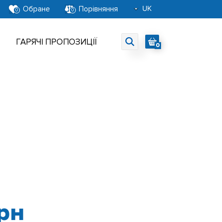
UK
Обране
Порівняння
0
0
RU
EN
ГАРЯЧІ ПРОПОЗИЦІЇ
0
рн