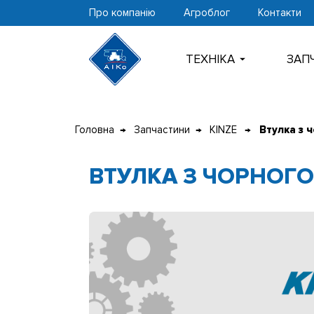
Про компанію
Агроблог
Контакти
ТЕХНIКА
ЗАП
Перейти
до
Головна
Запчастини
KINZE
Втулка з 
контенту
ВТУЛКА З ЧОРНОГО