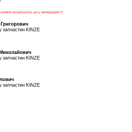
нюйте актуальність цін у менеджерів !!!
 Григорович
у запчастин KINZE
 Миколайович
у запчастин KINZE
влович
у запчастин KINZE