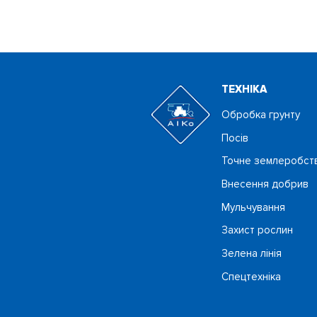
ТЕХНIКА
Обробка грунту
Посiв
Точне землеробст
Внесення добрив
Мульчування
Захист рослин
Зелена лінія
Спецтехніка