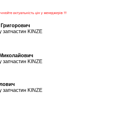
нюйте актуальність цін у менеджерів !!!
 Григорович
у запчастин KINZE
 Миколайович
у запчастин KINZE
влович
у запчастин KINZE