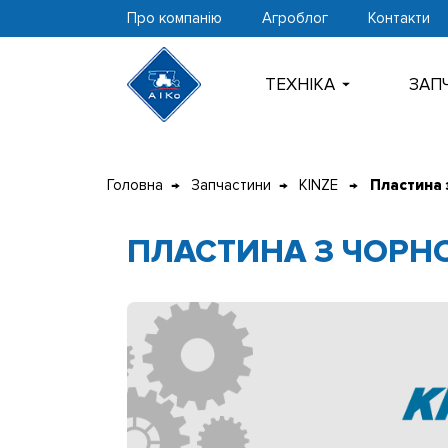
Про компанію
Агроблог
Контакти
ТЕХНIКА
ЗАП
Перейти
до
Головна
Запчастини
KINZE
Пластина 
контенту
ПЛАСТИНА З ЧОРН