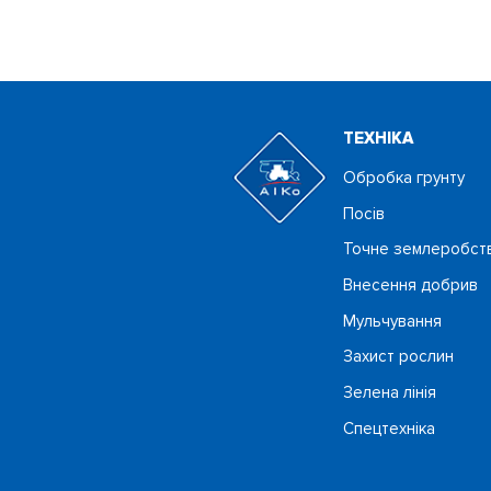
ТЕХНIКА
Обробка грунту
Посiв
Точне землеробст
Внесення добрив
Мульчування
Захист рослин
Зелена лінія
Спецтехніка