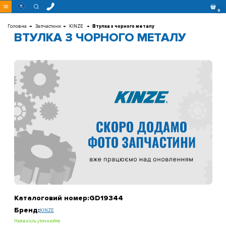
Перейти
0
до
контенту
Головна
Запчастини
KINZE
Втулка з чорного металу
ВТУЛКА З ЧОРНОГО МЕТАЛУ
Каталоговий номер:
GD19344
Бренд:
KINZE
Наявність уточнюйте