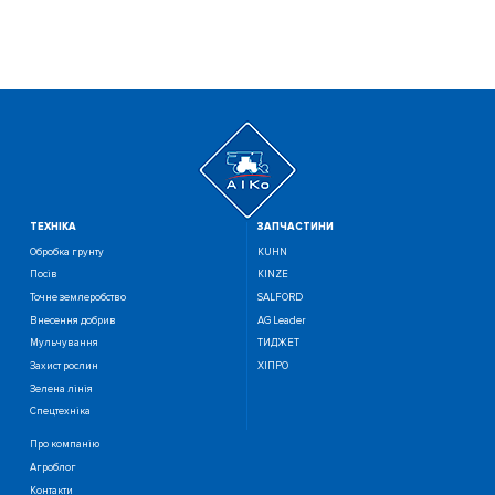
ТЕХНIКА
ЗАПЧАСТИНИ
Обробка грунту
KUHN
Посiв
KINZE
Точне землеробство
SALFORD
Внесення добрив
AG Leader
Мульчування
ТИДЖЕТ
Захист рослин
ХІПРО
Зелена лінія
Спецтехніка
Про компанію
Агроблог
Контакти