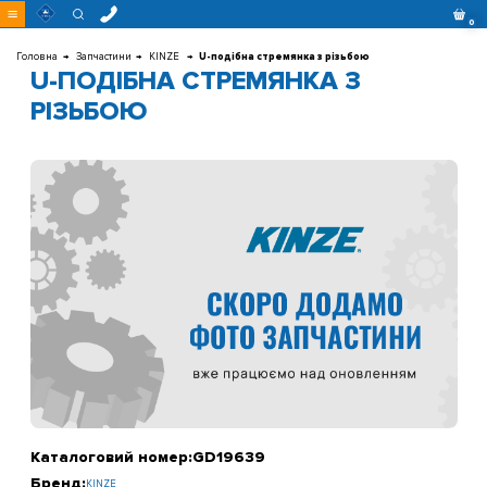
Перейти
0
до
контенту
Головна
Запчастини
KINZE
U-подібна стремянка з різьбою
U-ПОДІБНА СТРЕМЯНКА З
РІЗЬБОЮ
Каталоговий номер:
GD19639
Бренд:
KINZE