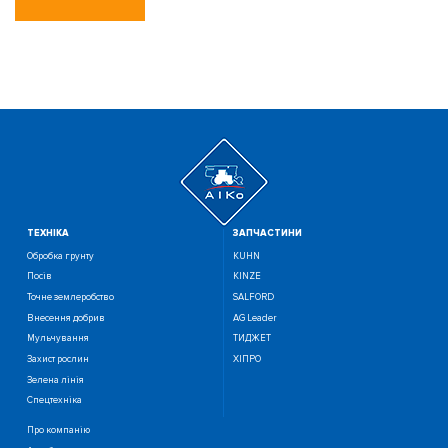
ТЕХНIКА
ЗАПЧАСТИНИ
Обробка грунту
KUHN
Посiв
KINZE
Точне землеробство
SALFORD
Внесення добрив
AG Leader
Мульчування
ТИДЖЕТ
Захист рослин
ХІПРО
Зелена лінія
Спецтехніка
Про компанію