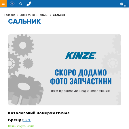
Перейти
0
до
контенту
Головна
Запчастини
KINZE
Сальник
САЛЬНИК
Каталоговий номер:
GD19941
Бренд:
KINZE
Наявність уточнюйте