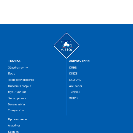
ТЕХНIКА
ЗАПЧАСТИНИ
Обробка грунту
KUHN
Посiв
KINZE
Точне землеробство
SALFORD
Внесення добрив
AG Leader
Мульчування
ТИДЖЕТ
Захист рослин
ХІПРО
Зелена лінія
Спецтехніка
Про компанію
Агроблог
Контакти