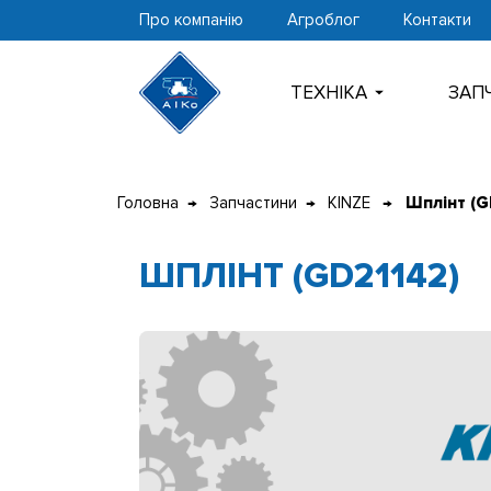
Про компанію
Агроблог
Контакти
ТЕХНIКА
ЗАП
Перейти
до
Головна
Запчастини
KINZE
Шплінт (G
контенту
ШПЛІНТ (GD21142)