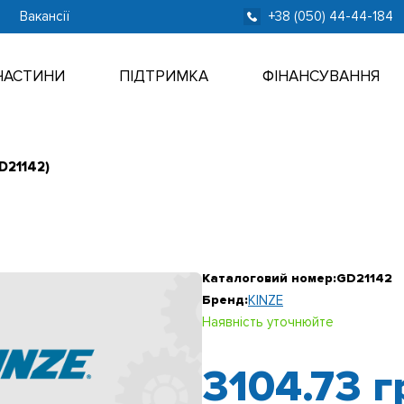
Вакансії
+38 (050) 44-44-184
ЧАСТИНИ
ПІДТРИМКА
ФІНАНСУВАННЯ
D21142)
Каталоговий номер:
GD21142
Бренд:
KINZE
Наявність уточнюйте
3104.73
г