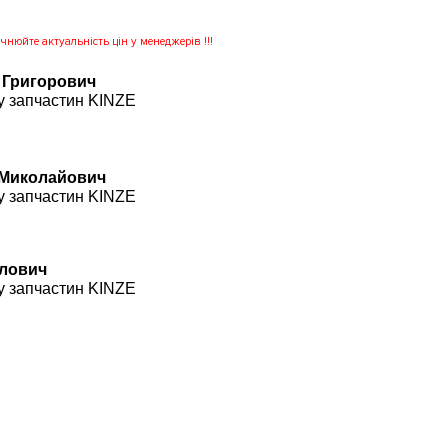
нюйте актуальність цін у менеджерів !!!
 Григорович
у запчастин KINZE
 Миколайович
у запчастин KINZE
влович
у запчастин KINZE