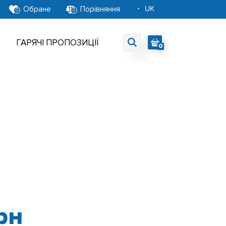
UK
Обране
Порівняння
0
0
RU
EN
ГАРЯЧІ ПРОПОЗИЦІЇ
0
рн