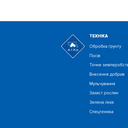
ТЕХНIКА
Обробка грунту
Посiв
Точне землеробст
Внесення добрив
Мульчування
Захист рослин
Зелена лінія
Спецтехніка