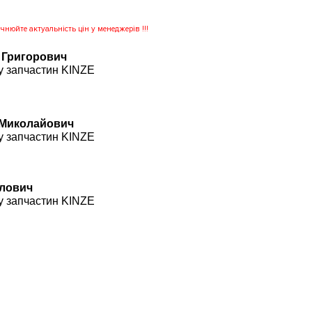
нюйте актуальність цін у менеджерів !!!
 Григорович
у запчастин KINZE
 Миколайович
у запчастин KINZE
влович
у запчастин KINZE