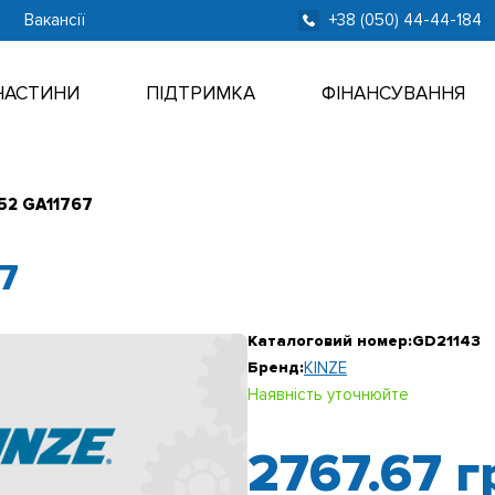
Вакансії
+38 (050) 44-44-184
ЧАСТИНИ
ПІДТРИМКА
ФІНАНСУВАННЯ
52 GA11767
7
Каталоговий номер:
GD21143
Бренд:
KINZE
Наявність уточнюйте
2767.67
г