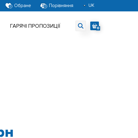
UK
Обране
Порівняння
0
0
RU
EN
ГАРЯЧІ ПРОПОЗИЦІЇ
0
рн