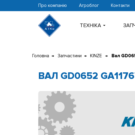
Про компанію
Агроблог
Контакти
ТЕХНIКА
ЗАП
Перейти
до
Головна
Запчастини
KINZE
Вал GD06
контенту
ВАЛ GD0652 GA1176