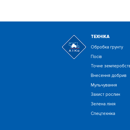
ТЕХНIКА
Обробка грунту
Посiв
Точне землеробст
Внесення добрив
Мульчування
Захист рослин
Зелена лінія
Спецтехніка