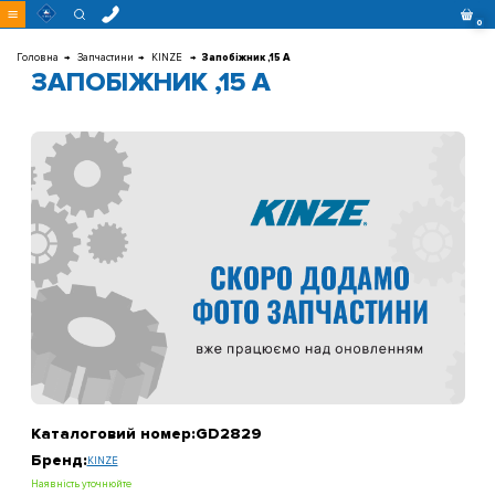
Перейти
0
до
контенту
Головна
Запчастини
KINZE
Запобіжник ,15 А
ЗАПОБІЖНИК ,15 А
Каталоговий номер:
GD2829
Бренд:
KINZE
Наявність уточнюйте