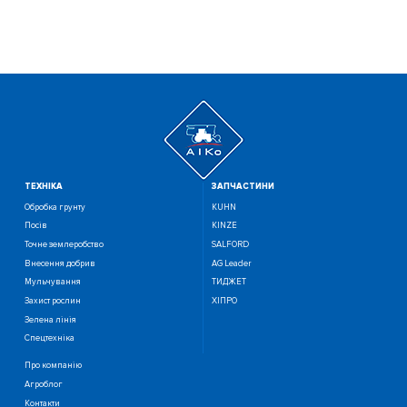
ТЕХНIКА
ЗАПЧАСТИНИ
Обробка грунту
KUHN
Посiв
KINZE
Точне землеробство
SALFORD
Внесення добрив
AG Leader
Мульчування
ТИДЖЕТ
Захист рослин
ХІПРО
Зелена лінія
Спецтехніка
Про компанію
Агроблог
Контакти