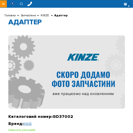
Перейти
0
до
контенту
Головна
Запчастини
KINZE
Адаптер
АДАПТЕР
Каталоговий номер:
GD37002
Бренд:
KINZE
Наявність уточнюйте