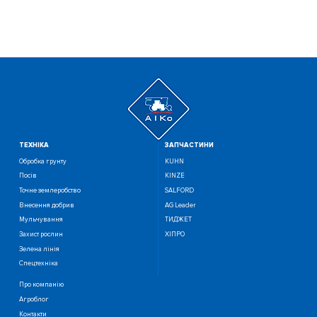
ТЕХНIКА
ЗАПЧАСТИНИ
Обробка грунту
KUHN
Посiв
KINZE
Точне землеробство
SALFORD
Внесення добрив
AG Leader
Мульчування
ТИДЖЕТ
Захист рослин
ХІПРО
Зелена лінія
Спецтехніка
Про компанію
Агроблог
Контакти