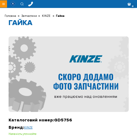
Перейти
0
до
контенту
Головна
Запчастини
KINZE
Гайка
ГАЙКА
Каталоговий номер:
GD5756
Бренд:
KINZE
Наявність уточнюйте