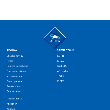
ТЕХНIКА
ЗАПЧАСТИНИ
Обробка грунту
KUHN
Посiв
KINZE
Точне землеробство
SALFORD
Внесення добрив
AG Leader
Мульчування
ТИДЖЕТ
Захист рослин
ХІПРО
Зелена лінія
Спецтехніка
Про компанію
Агроблог
Контакти