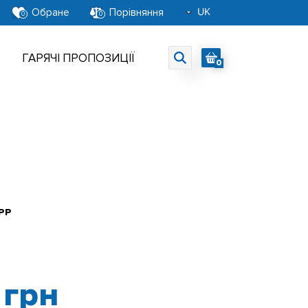
UK
Обране
Порівняння
0
0
RU
EN
ГАРЯЧІ ПРОПОЗИЦІЇ
0
PP
6
грн