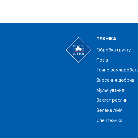
ТЕХНIКА
Обробка грунту
Посiв
Точне землеробст
Внесення добрив
Мульчування
Захист рослин
Зелена лінія
Спецтехніка