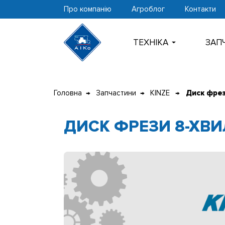
Про компанію
Агроблог
Контакти
ТЕХНIКА
ЗАП
Перейти
до
Головна
Запчастини
KINZE
Диск фрез
контенту
ДИСК ФРЕЗИ 8-ХВИ