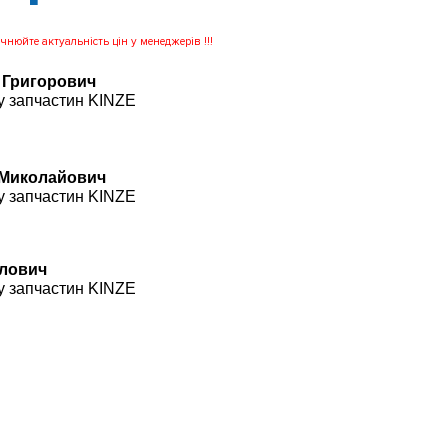
нюйте актуальність цін у менеджерів !!!
 Григорович
у запчастин KINZE
 Миколайович
у запчастин KINZE
влович
у запчастин KINZE