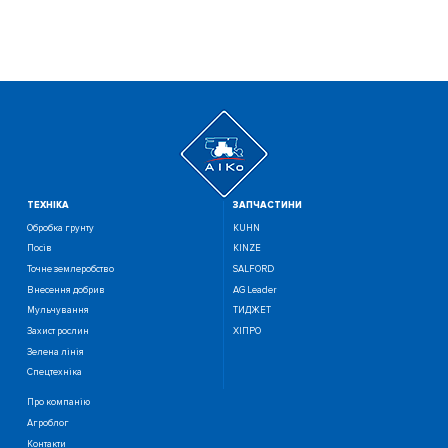
ТЕХНIКА
ЗАПЧАСТИНИ
Обробка грунту
KUHN
Посiв
KINZE
Точне землеробство
SALFORD
Внесення добрив
AG Leader
Мульчування
ТИДЖЕТ
Захист рослин
ХІПРО
Зелена лінія
Спецтехніка
Про компанію
Агроблог
Контакти