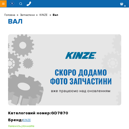
Перейти
0
до
контенту
Головна
Запчастини
KINZE
Вал
ВАЛ
Каталоговий номер:
GD7870
Бренд:
KINZE
Наявність уточнюйте