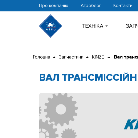
Про компанію
Агроблог
Контакти
ТЕХНIКА
ЗАП
Перейти
до
Головна
Запчастини
KINZE
Вал транс
контенту
ВАЛ ТРАНСМІССІЙ