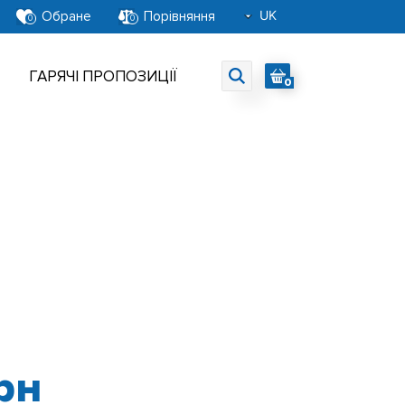
UK
Обране
Порівняння
0
0
RU
EN
ГАРЯЧІ ПРОПОЗИЦІЇ
0
рн