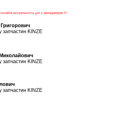
нюйте актуальність цін у менеджерів !!!
 Григорович
у запчастин KINZE
 Миколайович
у запчастин KINZE
влович
у запчастин KINZE