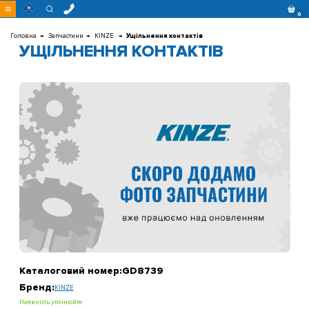
Перейти
0
до
контенту
Головна
Запчастини
KINZE
Ущільнення контактів
УЩІЛЬНЕННЯ КОНТАКТІВ
Каталоговий номер:
GD8739
Бренд:
KINZE
Наявність уточнюйте