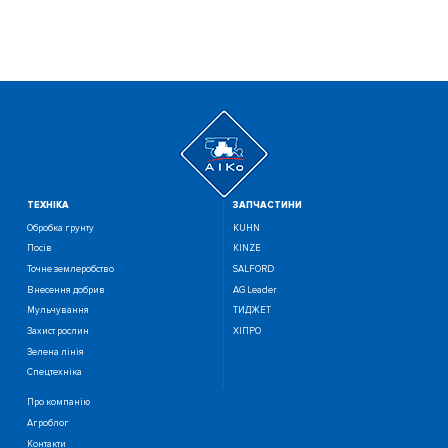
ТЕХНIКА
ЗАПЧАСТИНИ
Обробка грунту
KUHN
Посiв
KINZE
Точне землеробство
SALFORD
Внесення добрив
AG Leader
Мульчування
ТИДЖЕТ
Захист рослин
ХІПРО
Зелена лінія
Спецтехніка
Про компанію
Агроблог
Контакти