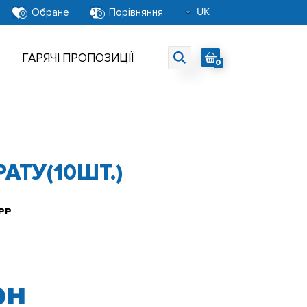
UK
Обране
Порівняння
0
0
RU
EN
ГАРЯЧІ ПРОПОЗИЦІЇ
0
ТУ(10ШТ.)
PP
рн