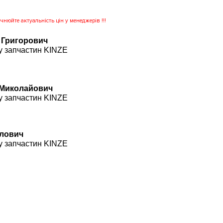
нюйте актуальність цін у менеджерів !!!
 Григорович
у запчастин KINZE
 Миколайович
у запчастин KINZE
влович
у запчастин KINZE