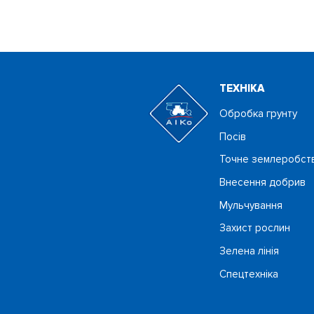
ТЕХНIКА
Обробка грунту
Посiв
Точне землеробст
Внесення добрив
Мульчування
Захист рослин
Зелена лінія
Спецтехніка