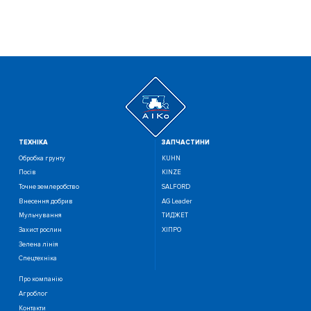
ТЕХНIКА
ЗАПЧАСТИНИ
Обробка грунту
KUHN
Посiв
KINZE
Точне землеробство
SALFORD
Внесення добрив
AG Leader
Мульчування
ТИДЖЕТ
Захист рослин
ХІПРО
Зелена лінія
Спецтехніка
Про компанію
Агроблог
Контакти