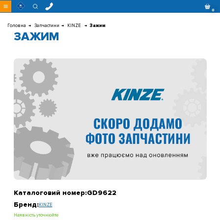
Перейти
0
до
контенту
Головна
Запчастини
KINZE
Зажим
ЗАЖИМ
Каталоговий номер:
GD9622
Бренд:
KINZE
Наявність уточнюйте