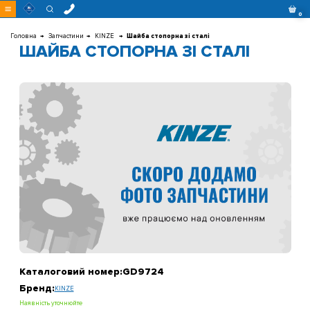
Перейти
0
до
контенту
Головна
Запчастини
KINZE
Шайба стопорна зі сталі
ШАЙБА СТОПОРНА ЗІ СТАЛІ
Каталоговий номер:
GD9724
Бренд:
KINZE
Наявність уточнюйте