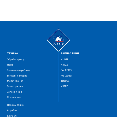
ТЕХНIКА
ЗАПЧАСТИНИ
Обробка грунту
KUHN
Посiв
KINZE
Точне землеробство
SALFORD
Внесення добрив
AG Leader
Мульчування
ТИДЖЕТ
Захист рослин
ХІПРО
Зелена лінія
Спецтехніка
Про компанію
Агроблог
Контакти