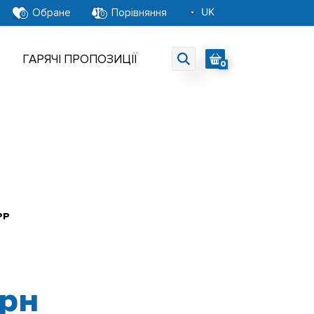
UK
Обране
Порівняння
0
0
RU
EN
ГАРЯЧІ ПРОПОЗИЦІЇ
0
PP
грн