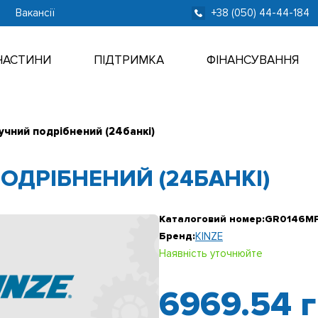
Вакансії
+38 (050) 44-44-184
ЧАСТИНИ
ПІДТРИМКА
ФІНАНСУВАННЯ
учний подрібнений (24банкі)
ОДРІБНЕНИЙ (24БАНКІ)
Каталоговий номер:
GR0146M
Бренд:
KINZE
Наявність уточнюйте
6969.54