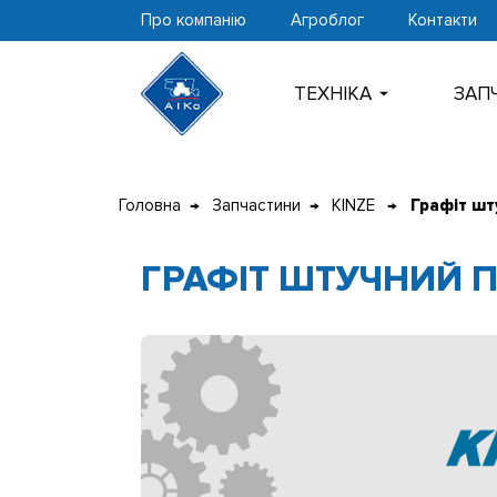
Про компанію
Агроблог
Контакти
ТЕХНIКА
ЗАП
Перейти
до
Головна
Запчастини
KINZE
Графіт шт
контенту
ГРАФІТ ШТУЧНИЙ П