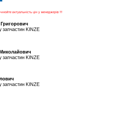
нюйте актуальність цін у менеджерів !!!
 Григорович
у запчастин KINZE
 Миколайович
у запчастин KINZE
влович
у запчастин KINZE