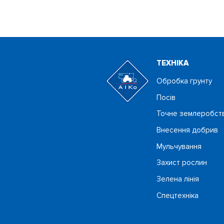
ТЕХНIКА
Обробка грунту
Посiв
Точне землеробст
Внесення добрив
Мульчування
Захист рослин
Зелена лінія
Спецтехніка