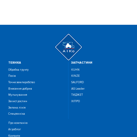
ТЕХНIКА
ЗАПЧАСТИНИ
Обробка грунту
KUHN
Посiв
KINZE
Точне землеробство
SALFORD
Внесення добрив
AG Leader
Мульчування
ТИДЖЕТ
Захист рослин
ХІПРО
Зелена лінія
Спецтехніка
Про компанію
Агроблог
Контакти