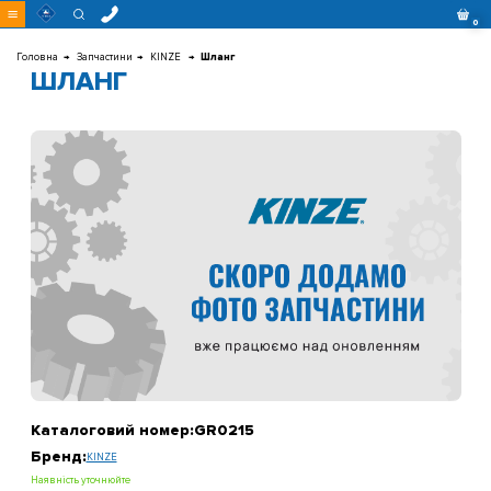
Перейти
0
до
контенту
Головна
Запчастини
KINZE
Шланг
ШЛАНГ
Каталоговий номер:
GR0215
Бренд:
KINZE
Наявність уточнюйте