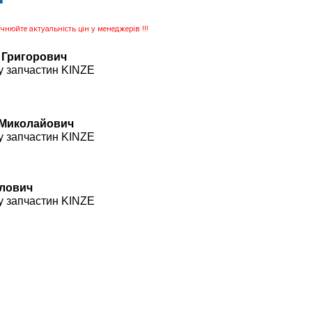
нюйте актуальність цін у менеджерів !!!
 Григорович
у запчастин KINZE
 Миколайович
у запчастин KINZE
влович
у запчастин KINZE