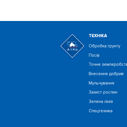
ТЕХНIКА
Обробка грунту
Посiв
Точне землеробст
Внесення добрив
Мульчування
Захист рослин
Зелена лінія
Спецтехніка