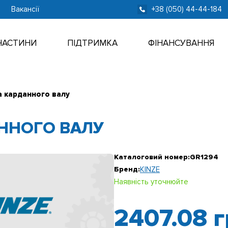
Вакансії
+38 (050) 44-44-184
ЧАСТИНИ
ПІДТРИМКА
ФІНАНСУВАННЯ
 карданного валу
ННОГО ВАЛУ
Каталоговий номер:
GR1294
Бренд:
KINZE
Наявність уточнюйте
2407.08
г