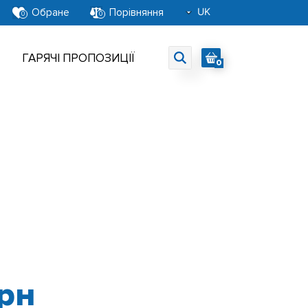
UK
Обране
Порівняння
0
0
RU
EN
ГАРЯЧІ ПРОПОЗИЦІЇ
0
рн