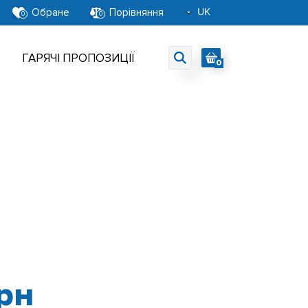
UK
Обране
Порівняння
0
0
RU
EN
ГАРЯЧІ ПРОПОЗИЦІЇ
0
рн