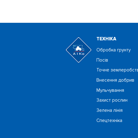
ТЕХНIКА
Обробка грунту
Посiв
Точне землеробст
Внесення добрив
Мульчування
Захист рослин
Зелена лінія
Спецтехніка