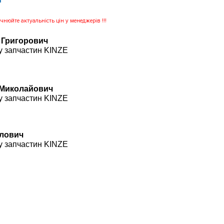
нюйте актуальність цін у менеджерів !!!
 Григорович
у запчастин KINZE
 Миколайович
у запчастин KINZE
влович
у запчастин KINZE