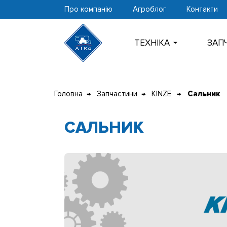
Про компанію
Агроблог
Контакти
ТЕХНIКА
ЗАП
Перейти
до
Головна
Запчастини
KINZE
Сальник
контенту
САЛЬНИК