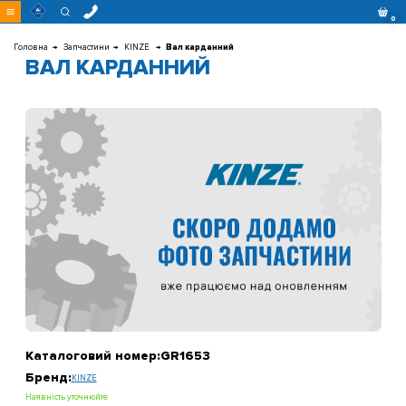
Перейти
0
до
контенту
Головна
Запчастини
KINZE
Вал карданний
ВАЛ КАРДАННИЙ
Каталоговий номер:
GR1653
Бренд:
KINZE
Наявність уточнюйте