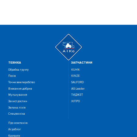
ТЕХНIКА
ЗАПЧАСТИНИ
Обробка грунту
KUHN
Посiв
KINZE
Точне землеробство
SALFORD
Внесення добрив
AG Leader
Мульчування
ТИДЖЕТ
Захист рослин
ХІПРО
Зелена лінія
Спецтехніка
Про компанію
Агроблог
Контакти