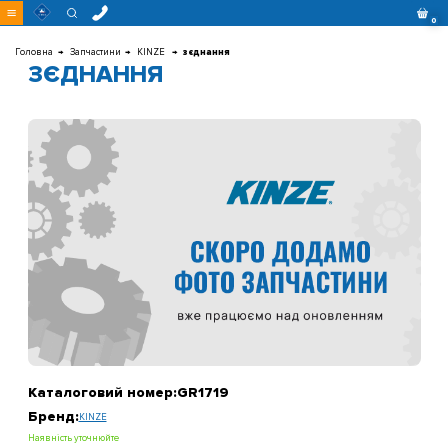
Перейти
0
до
контенту
Головна
Запчастини
KINZE
зєднання
ЗЄДНАННЯ
Каталоговий номер:
GR1719
Бренд:
KINZE
Наявність уточнюйте