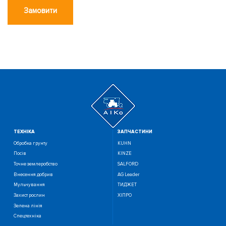
Замовити
ТЕХНIКА
ЗАПЧАСТИНИ
Обробка грунту
KUHN
Посiв
KINZE
Точне землеробство
SALFORD
Внесення добрив
AG Leader
Мульчування
ТИДЖЕТ
Захист рослин
ХІПРО
Зелена лінія
Спецтехніка