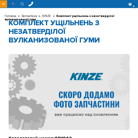
Перейти
0
до
контенту
Головна
Запчастини
KINZE
Комплект ущільнень з незатверділої
вулканизованої гуми
КОМПЛЕКТ УЩІЛЬНЕНЬ З
НЕЗАТВЕРДІЛОЇ
ВУЛКАНИЗОВАНОЇ ГУМИ