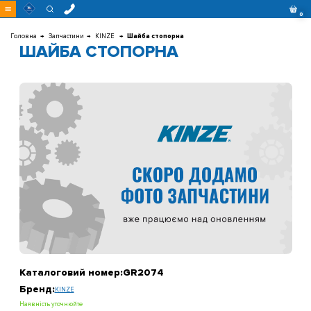
Перейти
0
до
контенту
Головна
Запчастини
KINZE
Шайба стопорна
ШАЙБА СТОПОРНА
Каталоговий номер:
GR2074
Бренд:
KINZE
Наявність уточнюйте