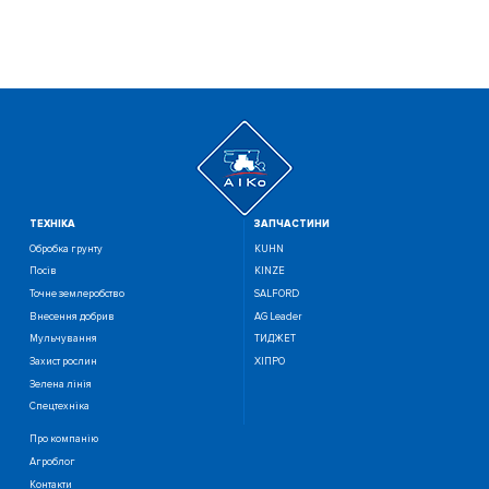
ТЕХНIКА
ЗАПЧАСТИНИ
Обробка грунту
KUHN
Посiв
KINZE
Точне землеробство
SALFORD
Внесення добрив
AG Leader
Мульчування
ТИДЖЕТ
Захист рослин
ХІПРО
Зелена лінія
Спецтехніка
Про компанію
Агроблог
Контакти