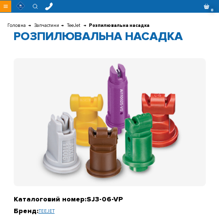
Перейти
0
до
контенту
Головна
Запчастини
TeeJet
Розпилювальна насадка
РОЗПИЛЮВАЛЬНА НАСАДКА
Каталоговий номер:
SJ3-06-VP
Бренд:
TEEJET