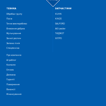
ТЕХНIКА
ЗАПЧАСТИНИ
Обробка грунту
KUHN
Посiв
KINZE
Точне землеробство
SALFORD
Внесення добрив
AG Leader
Мульчування
ТИДЖЕТ
Захист рослин
ХІПРО
Зелена лінія
Спецтехніка
Про компанію
Агроблог
Контакти
Оплата
Доставка
Гарантії
Повернення
Вакансії
Фінансування