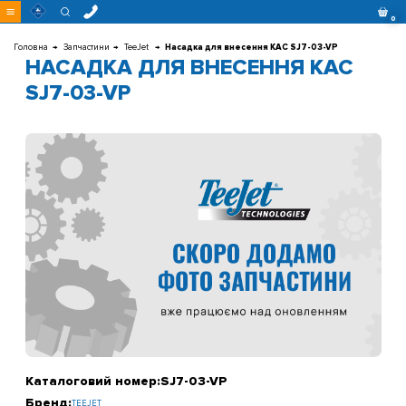
Перейти
0
до
контенту
Головна
Запчастини
TeeJet
Насадка для внесення КАС SJ7-03-VP
НАСАДКА ДЛЯ ВНЕСЕННЯ КАС
SJ7-03-VP
Каталоговий номер:
SJ7-03-VP
Бренд:
TEEJET