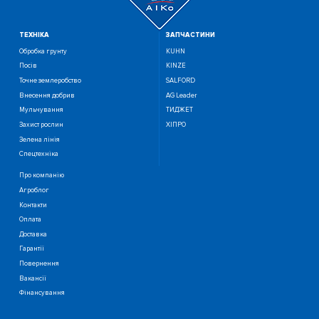
ТЕХНIКА
ЗАПЧАСТИНИ
Обробка грунту
KUHN
Посiв
KINZE
Точне землеробство
SALFORD
Внесення добрив
AG Leader
Мульчування
ТИДЖЕТ
Захист рослин
ХІПРО
Зелена лінія
Спецтехніка
Про компанію
Агроблог
Контакти
Оплата
Доставка
Гарантії
Повернення
Вакансії
Фінансування