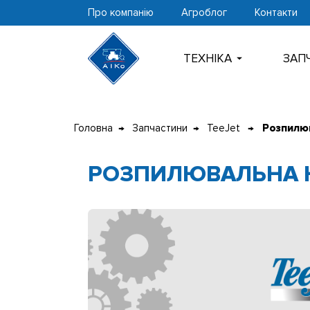
Про компанію
Агроблог
Контакти
ТЕХНIКА
ЗАП
Перейти
до
Головна
Запчастини
TeeJet
Розпилю
контенту
РОЗПИЛЮВАЛЬНА 