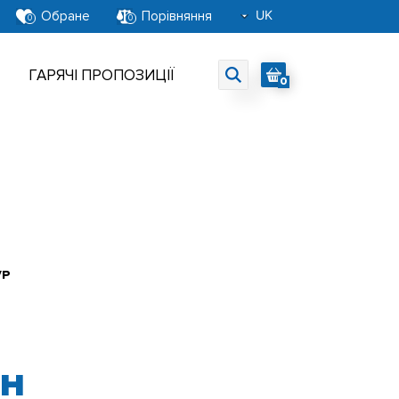
UK
Обране
Порівняння
0
0
RU
EN
ГАРЯЧІ ПРОПОЗИЦІЇ
0
VP
рн