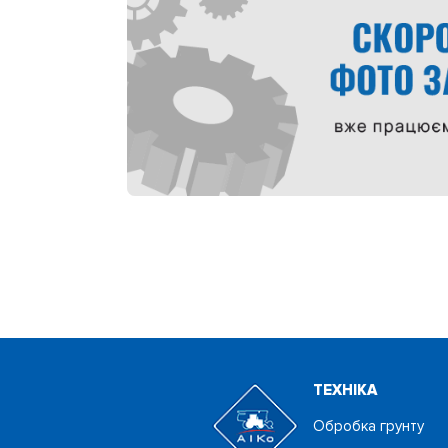
ТЕХНIКА
Обробка грунту