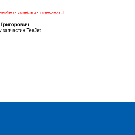
нюйте актуальність цін у менеджерів !!!
 Григорович
 запчастин TeeJet