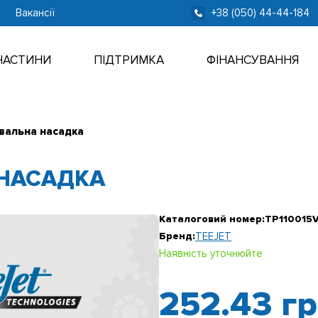
Вакансії
+38 (050) 44-44-184
ЧАСТИНИ
ПІДТРИМКА
ФІНАНСУВАННЯ
вальна насадка
НАСАДКА
Каталоговий номер:
TP110015
Бренд:
TEEJET
Наявність уточнюйте
252.43
г