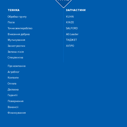
ТЕХНIКА
ЗАПЧАСТИНИ
Обробка грунту
KUHN
Посiв
KINZE
Точне землеробство
SALFORD
Внесення добрив
AG Leader
Мульчування
ТИДЖЕТ
Захист рослин
ХІПРО
Зелена лінія
Спецтехніка
Про компанію
Агроблог
Контакти
Оплата
Доставка
Гарантії
Повернення
Вакансії
Фінансування