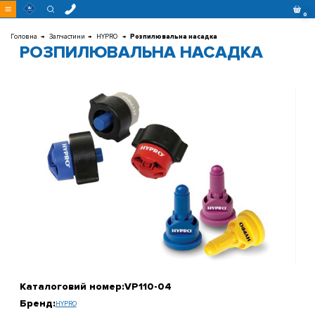
Перейти
0
до
контенту
Головна
Запчастини
HYPRO
Розпилювальна насадка
РОЗПИЛЮВАЛЬНА НАСАДКА
Каталоговий номер:
VP110-04
Бренд:
HYPRO