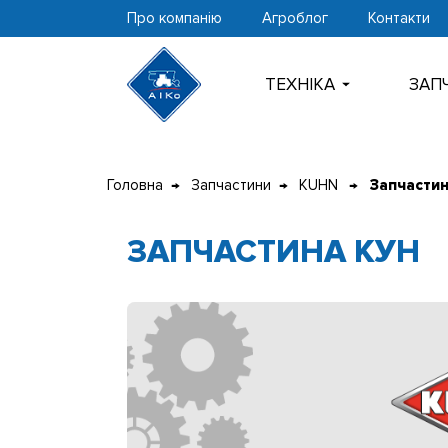
Про компанію
Агроблог
Контакти
ТЕХНIКА
ЗАП
Перейти
до
Головна
Запчастини
KUHN
Запчасти
контенту
ЗАПЧАСТИНА КУН