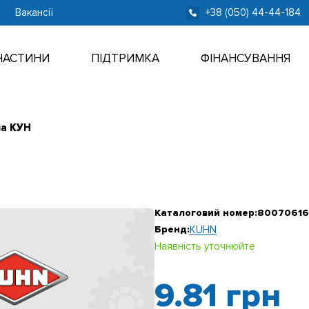
Вакансії
+38 (050) 44-44-184
ЧАСТИНИ
ПІДТРИМКА
ФІНАНСУВАННЯ
на КУН
Каталоговий номер:
80070616
Бренд:
KUHN
Наявність уточнюйте
9.81
грн