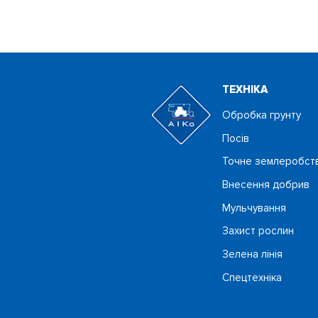
ТЕХНIКА
Обробка грунту
Посiв
Точне землеробст
Внесення добрив
Мульчування
Захист рослин
Зелена лінія
Спецтехніка