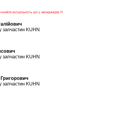
нюйте актуальність цін у менеджерів !!!
талійович
у запчастин KUHN
рисович
у запчастин KUHN
 Григорович
у запчастин KUHN