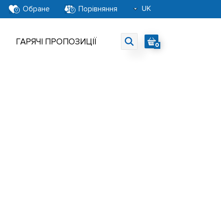
UK
Обране
Порівняння
0
0
RU
EN
ГАРЯЧІ ПРОПОЗИЦІЇ
0