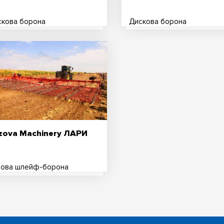
скова борона
Дискова борона
zova Machinery ЛАРИ
бова шлейф-борона