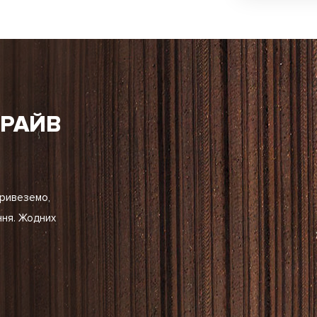
ДРАЙВ
Привеземо,
ння. Жодних