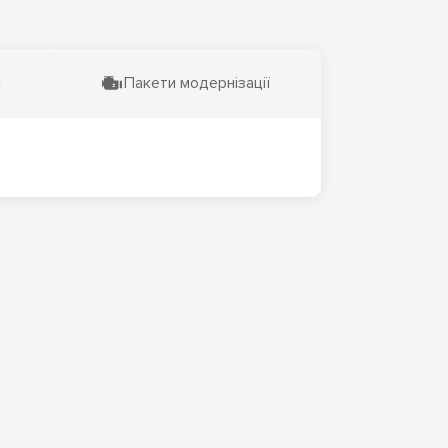
и
Пакети модернізації