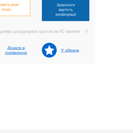
овити демо
Запросити
показ
вартість
конфігурації
шлемо розрахунок протягом 60 хвилин
?
Додати в
У обране
порівняння