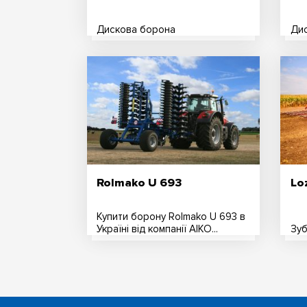
Дискова борона
Ди
Rolmako U 693
Lo
Купити борону Rolmako U 693 в
Україні від компанії АІКО...
Зу