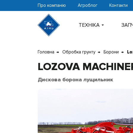
Про компанію
Агроблог
Контакти
ТЕХНIКА
ЗАП
Перейти
Головна
Обробка грунту
Борони
Lo
до
контенту
LOZOVA MACHINE
Дискова борона лущильник