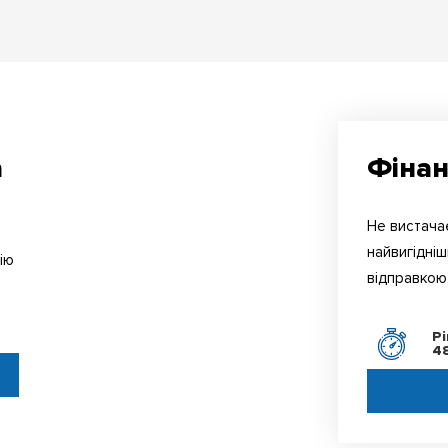
а
Фінан
Не вистачає
найвигідніш
ію
відправкою 
ь
Р
4