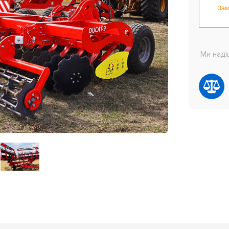
Зам
Ми наді