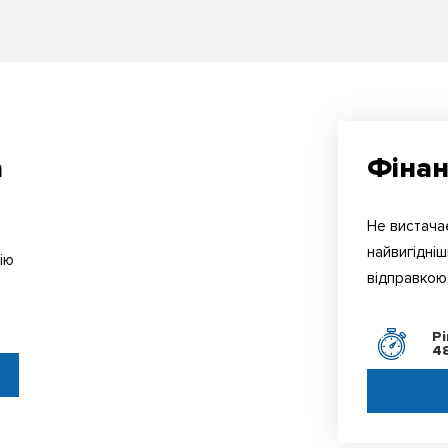
а
Фінан
Не вистачає
найвигідніш
ію
відправкою 
ь
Р
4