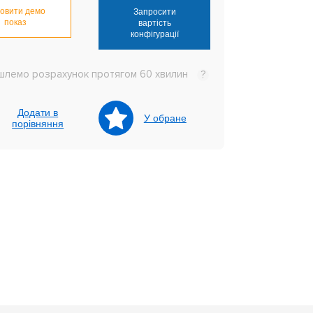
овити демо
Запросити
показ
вартість
конфігурації
шлемо розрахунок протягом 60 хвилин
?
Додати в
У обране
порівняння