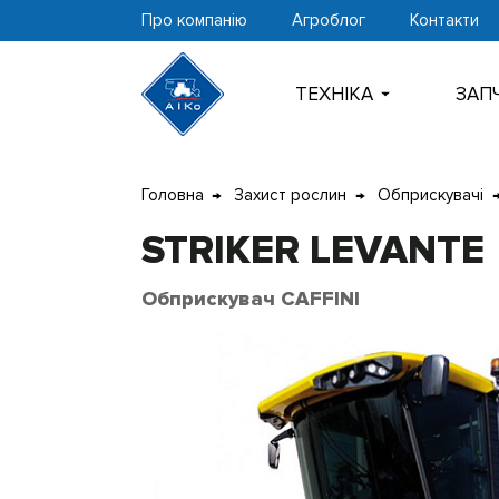
Про компанію
Агроблог
Контакти
ТЕХНIКА
ЗАП
Перейти
Головна
Захист рослин
Обприскувачі
до
контенту
STRIKER LEVANTE
Обприскувач CAFFINI