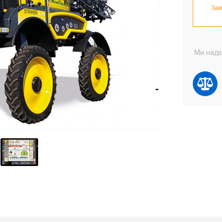
Зам
Ми наді