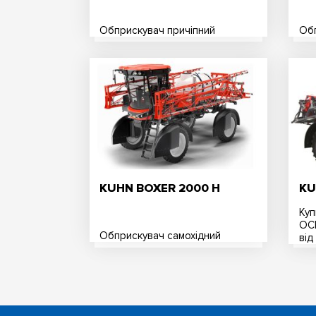
Обприскувач причіпний
Обп
KUHN BOXER 2000 H
KU
Куп
OCE
Обприскувач самохідний
від