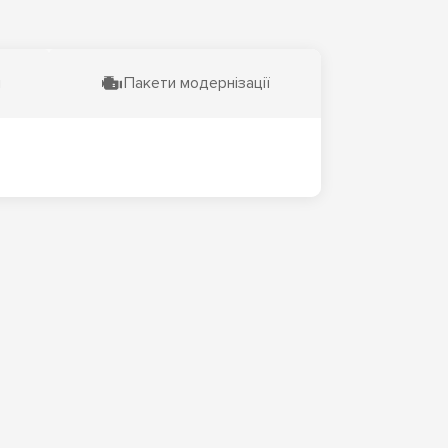
и
Пакети модернізації