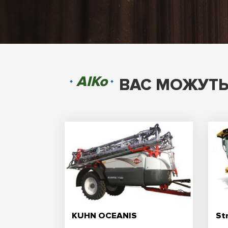
AIKo
ВАС МОЖУТЬ
KUHN OCEANIS
St