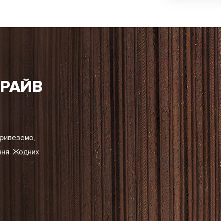
ДРАЙВ
Привеземо,
ння. Жодних