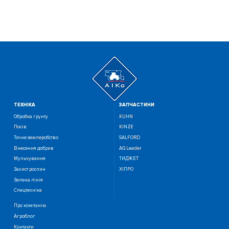
ТЕХНIКА
ЗАПЧАСТИНИ
Обробка грунту
KUHN
Посiв
KINZE
Точне землеробство
SALFORD
Внесення добрив
AG Leader
Мульчування
ТИДЖЕТ
Захист рослин
ХІПРО
Зелена лінія
Спецтехніка
Про компанію
Агроблог
Контакти