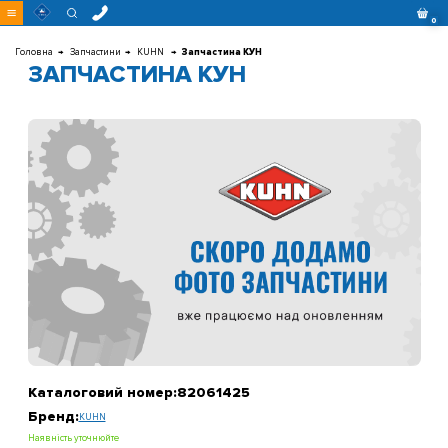
Перейти
0
до
контенту
Головна
Запчастини
KUHN
Запчастина КУН
ЗАПЧАСТИНА КУН
Каталоговий номер:
82061425
Бренд:
KUHN
Наявність уточнюйте