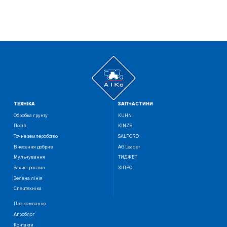
ТЕХНIКА
ЗАПЧАСТИНИ
Обробка грунту
KUHN
Посiв
KINZE
Точне землеробство
SALFORD
Внесення добрив
AG Leader
Мульчування
ТИДЖЕТ
Захист рослин
ХІПРО
Зелена лінія
Спецтехніка
Про компанію
Агроблог
Контакти