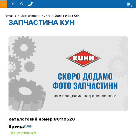
Перейти
0
до
контенту
Головна
Запчастини
KUHN
Запчастина КУН
ЗАПЧАСТИНА КУН
Каталоговий номер:
80110520
Бренд:
KUHN
Наявність уточнюйте